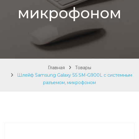
микрофоном
Главная
Товары
Шлейф Samsung Galaxy S5 SM-G900L с системным
разъемом, микрофоном