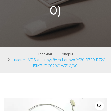
0)
Главная
Товары
шлейф LVDS для ноутбука Lenovo Y520 R720 R720-
15IKB (DC02001WZ10/00)