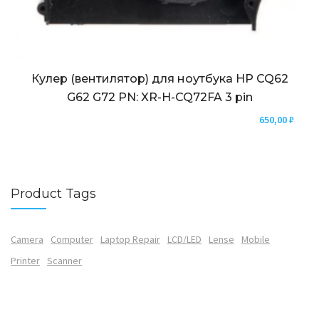
Кулер (вентилятор) для ноутбука HP CQ62
G62 G72 PN: XR-H-CQ72FA 3 pin
650,00
₽
Product Tags
Camera
Computer
Laptop Repair
LCD/LED
Lense
Mobile
Printer
Scanner