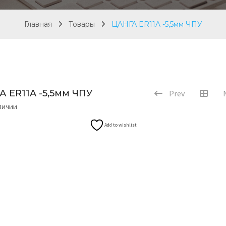
Главная
Товары
ЦАНГА ER11A -5,5мм ЧПУ
А ER11A -5,5мм ЧПУ
Prev
аличии
Add to wishlist