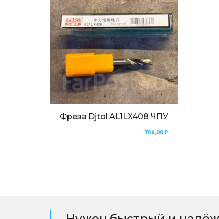
Фреза Djtol AL1LX408 ЧПУ
700,00
₽
Нужен быстрый и надёж