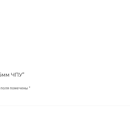
5,5мм ЧПУ”
 поля помечены
*