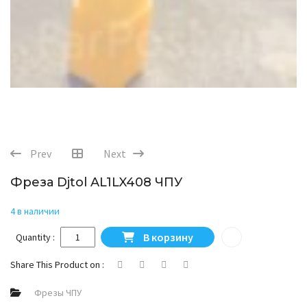
Prev
Next
Фреза Djtol AL1LX408 ЧПУ
4 в наличии
Количество товара Фреза Djtol AL1LX408 ЧПУ
В корзину
Quantity :
Share This Product on :
Фрезы ЧПУ