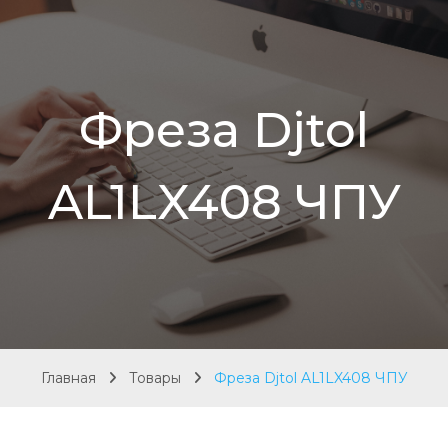
Фреза Djtol
AL1LX408 ЧПУ
Главная
Товары
Фреза Djtol AL1LX408 ЧПУ