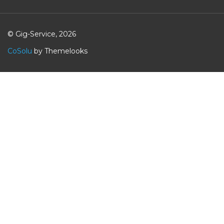
© Gig-Service, 2026
CoSolu
by Themelooks