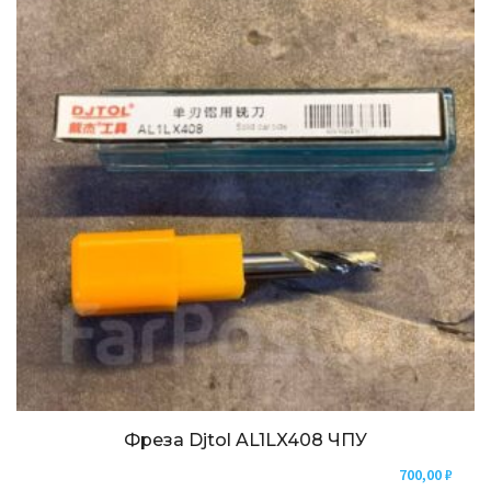
Фреза Djtol AL1LX408 ЧПУ
700,00
₽