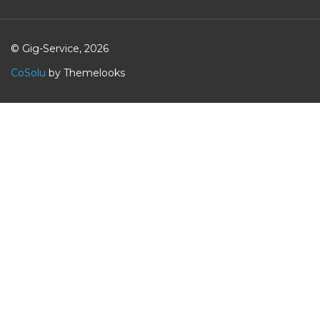
© Gig-Service, 2026
CoSolu
by Themelooks