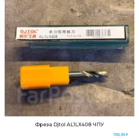
Фреза Djtol AL1LX408 ЧПУ
700,00
₽