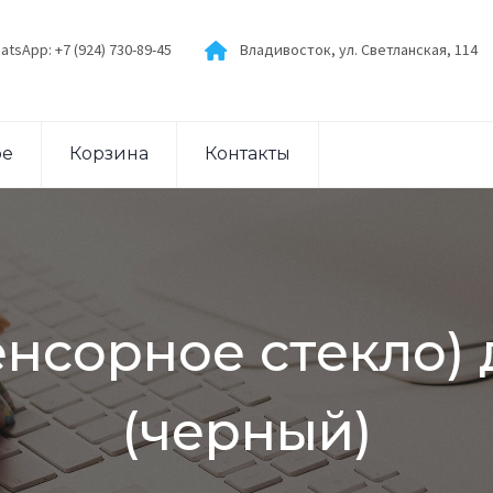
atsApp: +7 (924) 730-89-45
Владивосток, ул. Светланская, 114
ое
Корзина
Контакты
нсорное стекло) 
(черный)