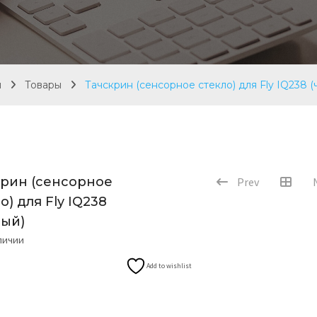
я
Товары
Тачскрин (сенсорное стекло) для Fly IQ238 (
крин (сенсорное
Prev
о) для Fly IQ238
ный)
аличии
Add to wishlist