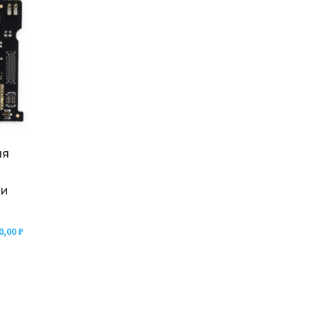
ля
 и
0,00
₽