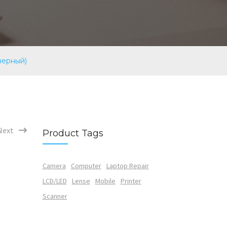
черный)
Next
Product Tags
Camera
Computer
Laptop Repair
LCD/LED
Lense
Mobile
Printer
Scanner