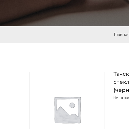
Главна
Тачс
стекл
(чер
Нет в н