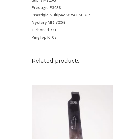
Supra M725G
Prestigio P3038
Prestigio Multipad Wize PMT3047
Mystery MID-703G
TurboPad 721
KingTop KT07
Related products