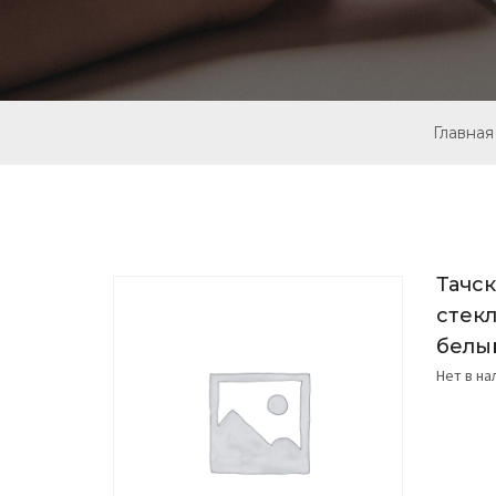
Главная
Тачс
стекл
белы
Нет в н