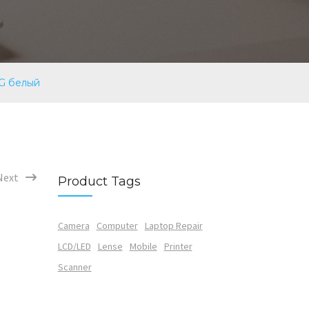
3G белый
Next
Product Tags
Camera
Computer
Laptop Repair
LCD/LED
Lense
Mobile
Printer
Scanner