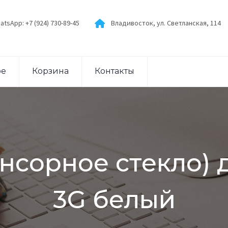
atsApp: +7 (924) 730-89-45
Владивосток, ул. Светланская, 114
ое
Корзина
Контакты
нсорное стекло) д
3G белый