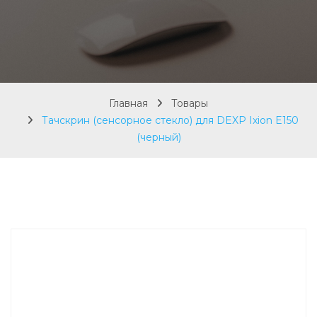
Главная
Товары
Тачскрин (сенсорное стекло) для DEXP Ixion E150
(черный)