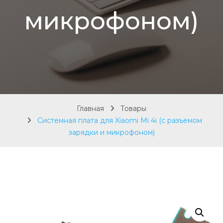
микрофоном)
Главная
Товары
Системная плата для Xiaomi Mi 4i (с разъемом
зарядки и микрофоном)