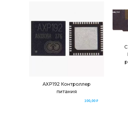
С
р
AXP192 Контроллер
питания
100,00
₽