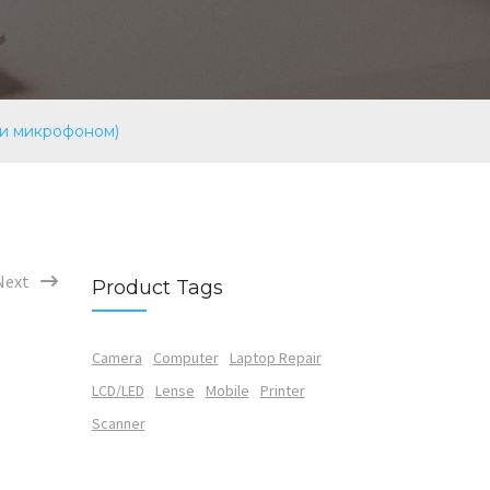
 и микрофоном)
Next
Product Tags
Camera
Computer
Laptop Repair
LCD/LED
Lense
Mobile
Printer
Scanner