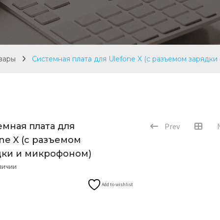
вары
Системная плата для Ulefone X (с разъемом зарядки
емная плата для
Prev
ne X (с разъемом
дки и микрофоном)
аличии
Add to wishlist