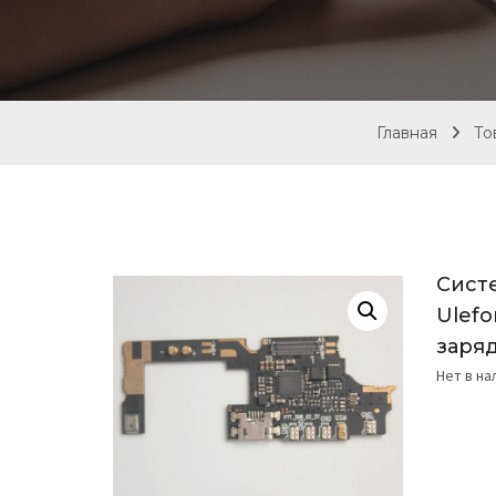
Главная
То
Сист
Ulefo
заря
Нет в н