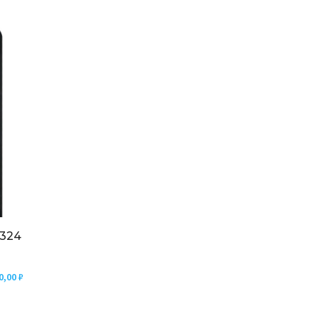
Q324
0,00
₽