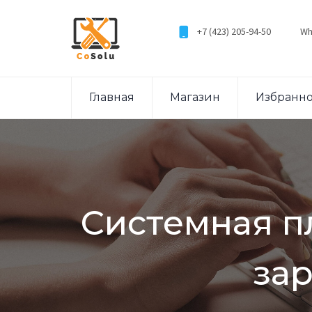
+7 (423) 205-94-50
Wh
Главная
Магазин
Избранн
Системная пл
за