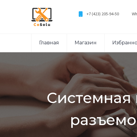
+7 (423) 205-94-50
Wh
Главная
Магазин
Избранн
Системная п
разъемо