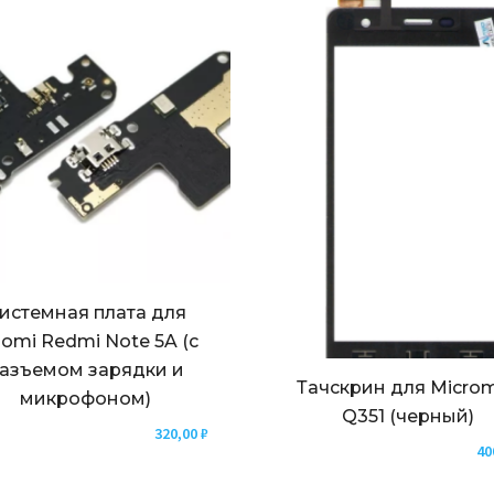
истемная плата для
aomi Redmi Note 5A (с
азъемом зарядки и
Тачскрин для Micro
микрофоном)
Q351 (черный)
320,00
₽
40