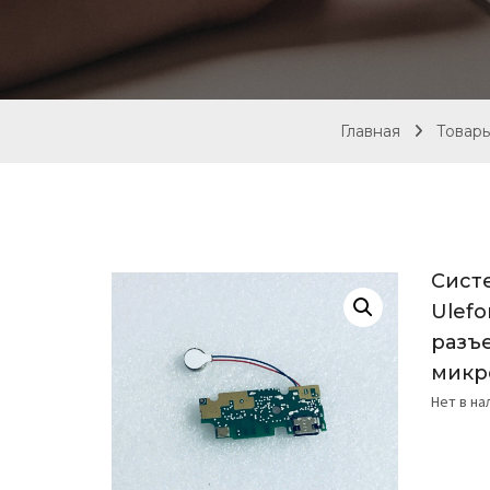
Главная
Товар
Сист
Ulefo
разъ
микр
Нет в н