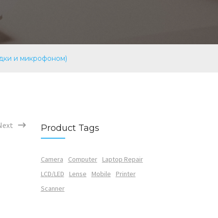
ядки и микрофоном)
Next
Product Tags
Camera
Computer
Laptop Repair
LCD/LED
Lense
Mobile
Printer
Scanner