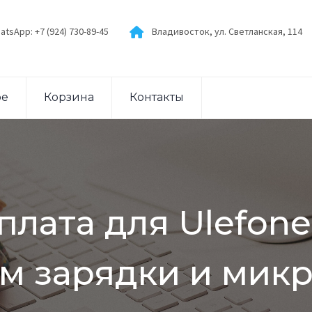
atsApp: +7 (924) 730-89-45
Владивосток, ул. Светланская, 114
ое
Корзина
Контакты
лата для Ulefone
м зарядки и мик