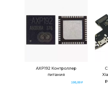
AXP192 Контроллер
С
питания
Xi
р
100,00
₽