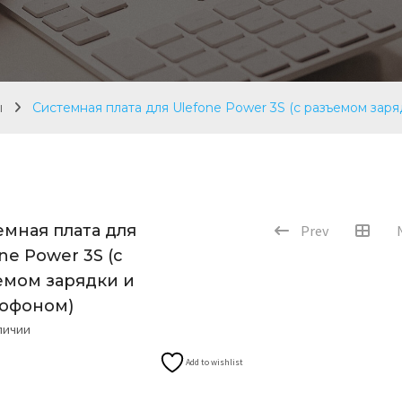
ы
Системная плата для Ulefone Power 3S (с разъемом зар
емная плата для
Prev
ne Power 3S (с
емом зарядки и
офоном)
аличии
Add to wishlist