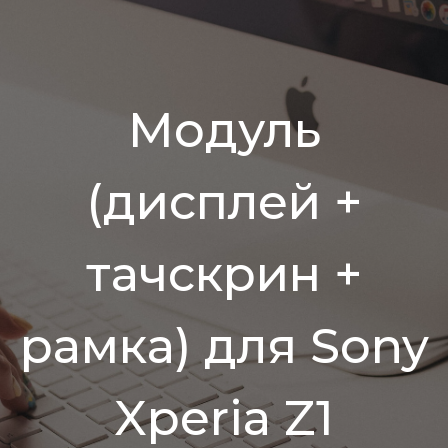
Модуль
(дисплей +
тачскрин +
рамка) для Sony
Xperia Z1