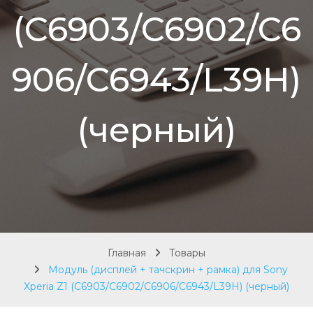
(C6903/C6902/C6
906/C6943/L39H)
(черный)
Главная
Товары
Модуль (дисплей + тачскрин + рамка) для Sony
Xperia Z1 (C6903/C6902/C6906/C6943/L39H) (черный)