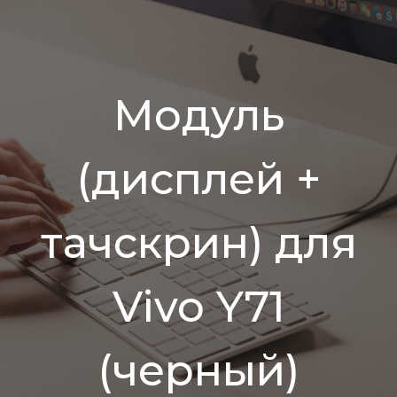
Модуль
(дисплей +
тачскрин) для
Vivo Y71
(черный)