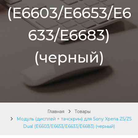
(E6603/E6653/E6
633/E6683)
(черный)
Главная
Товары
Модуль (дисплей + тачскрин) для Sony Xperia Z5/Z5
Dual (E6603/E6653/E6633/E6683) (черный)