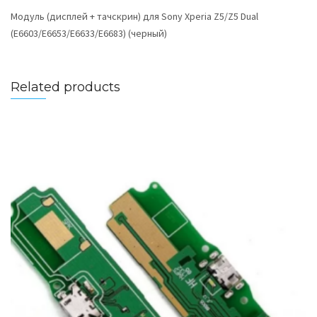
Модуль (дисплей + тачскрин) для Sony Xperia Z5/Z5 Dual
(E6603/E6653/E6633/E6683) (черный)
Related products