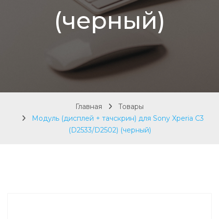
(черный)
Главная
Товары
Модуль (дисплей + тачскрин) для Sony Xperia C3
(D2533/D2502) (черный)