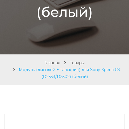
(белый)
Главная
Товары
Модуль (дисплей + тачскрин) для Sony Xperia C3
(D2533/D2502) (белый)