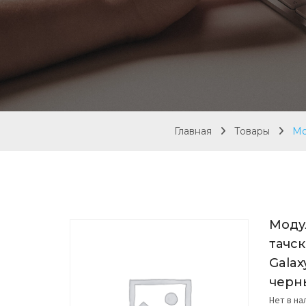
Главная
Товары
Мо
Моду
тачс
Galax
черн
Нет в н