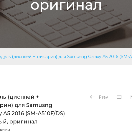
оригинал
дуль (дисплей + тачскрин) для Samusng Galaxy A5 2016 (SM-A
ль (дисплей +
Prev
крин) для Samusng
y A5 2016 (SM-A510F/DS)
ый, оригинал
аличии