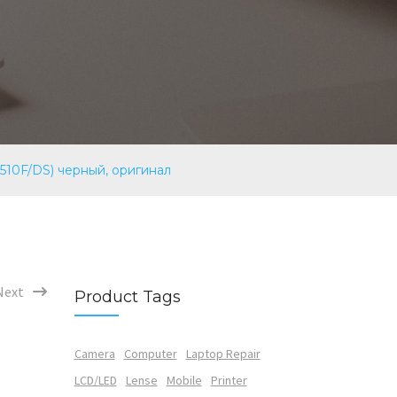
510F/DS) черный, оригинал
Next
Product Tags
Camera
Computer
Laptop Repair
LCD/LED
Lense
Mobile
Printer