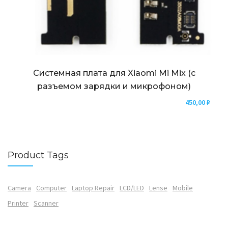
Системная плата для Xiaomi Mi Mix (с
разъемом зарядки и микрофоном)
450,00
₽
Product Tags
Camera
Computer
Laptop Repair
LCD/LED
Lense
Mobile
Printer
Scanner