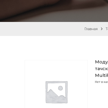
Главная
Т
Моду
тачск
Mult
Нет в н