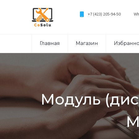
+7 (423) 205-94-50
Wh
Главная
Магазин
Избранн
Модуль (дисп
M