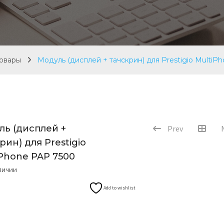
овары
Модуль (дисплей + тачскрин) для Prestigio MultiP
ль (дисплей +
Prev
рин) для Prestigio
iPhone PAP 7500
аличии
Add to wishlist