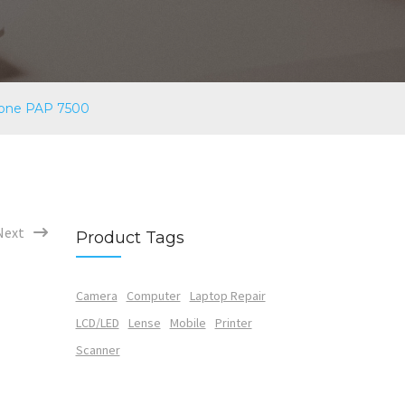
hone PAP 7500
Next
Product Tags
Camera
Computer
Laptop Repair
LCD/LED
Lense
Mobile
Printer
Scanner