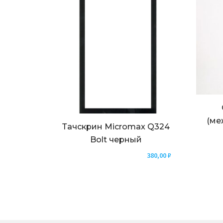
(ме
Тачскрин Micromax Q324
Bolt черный
380,00
₽