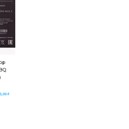
тор
 BQ
)
0,00
₽