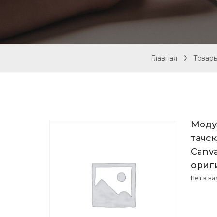
Главная
Товар
Моду
тачс
Canva
ориг
Нет в н