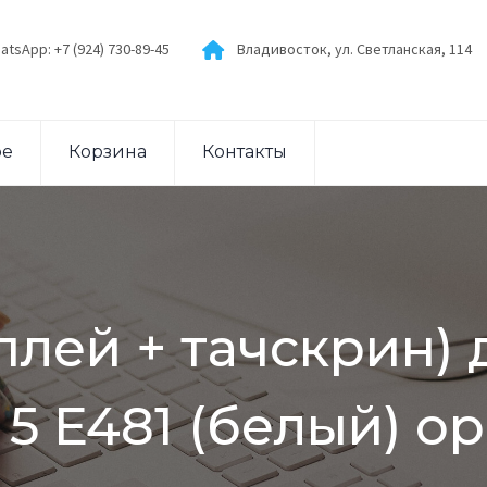
atsApp: +7 (924) 730-89-45
Владивосток, ул. Светланская, 114
ое
Корзина
Контакты
плей + тачскрин) 
 5 E481 (белый) о