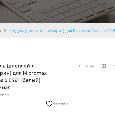
ы
Модуль (дисплей + тачскрин) для Micromax Canvas 5 E48
ль (дисплей +
Prev
крин) для Micromax
s 5 E481 (белый)
инал
аличии
Add to wishlist