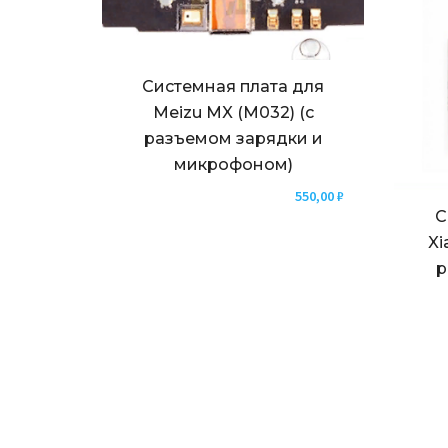
Системная плата для
Meizu MX (M032) (с
разъемом зарядки и
микрофоном)
550,00
₽
С
Xi
р