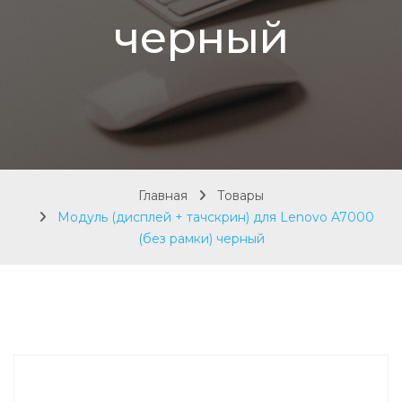
черный
Главная
Товары
Модуль (дисплей + тачскрин) для Lenovo A7000
(без рамки) черный