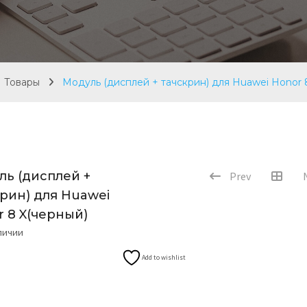
Товары
Модуль (дисплей + тачскрин) для Huawei Honor 
ль (дисплей +
Prev
рин) для Huawei
r 8 X(черный)
аличии
Add to wishlist