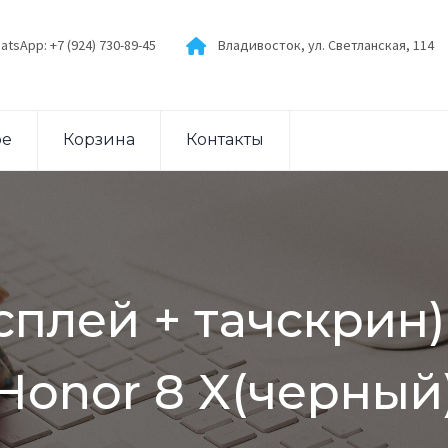
atsApp: +7 (924) 730-89-45
Владивосток, ул. Светланская, 114
ое
Корзина
Контакты
сплей + тачскрин)
Honor 8 X(черный