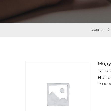
Главная
Моду
тачск
Hono
Нет в н