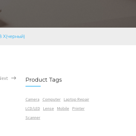
8 X(черный)
Next
Product Tags
Camera
Computer
Laptop Repair
LCD/LED
Lense
Mobile
Printer
Scanner