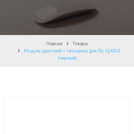
Главная
Товары
Модуль (дисплей + тачскрин) для Fly IQ4503
(черный)