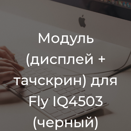
Модуль
(дисплей +
тачскрин) для
Fly IQ4503
(черный)