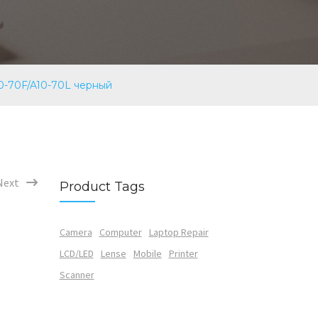
0-70F/A10-70L черный
Next
Product Tags
Camera
Computer
Laptop Repair
LCD/LED
Lense
Mobile
Printer
Scanner