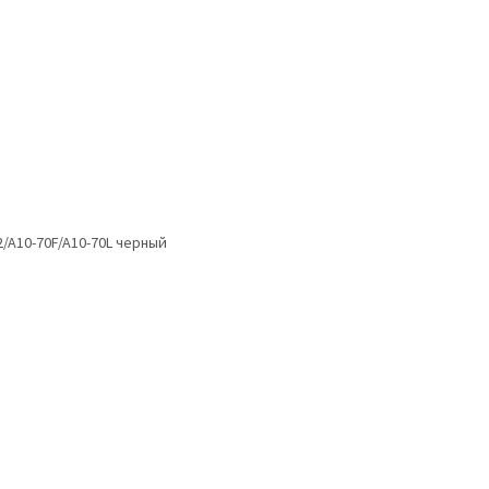
/A10-70F/A10-70L черный