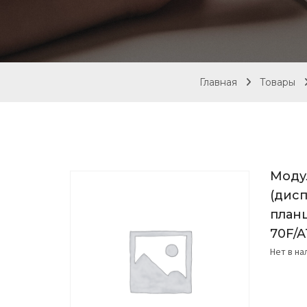
Главная
Товары
Моду
(дис
планш
70F/
Нет в н