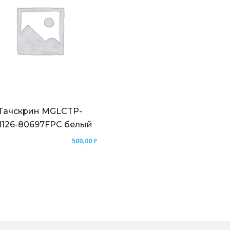
Тачскрин MGLCTP-
1126-80697FPC белый
500,00
₽