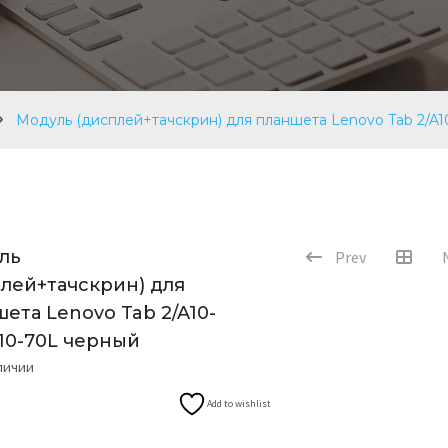
Модуль (дисплей+тачскрин) для планшета Lenovo Tab 2/A1
ль
Prev
плей+тачскрин) для
ета Lenovo Tab 2/A10-
A10-70L черный
аличии
Add to wishlist