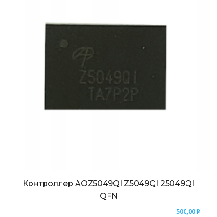
Контроллер AOZ5049QI Z5049QI 25049QI
QFN
500,00
₽