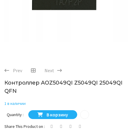
Prev
Next
Контроллер AOZ5049QI Z5049QI 25049QI
QFN
1 в наличии
Количество товара Контроллер AOZ5049QI Z5049QI 250
В корзину
Quantity :
Share This Product on :