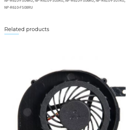
NP-R610-FS04RU, NP-R610-FS05RU, NP-R610-FS06RU, NP-R610-FS07RU,
NP-R610-FS08RU
Related products