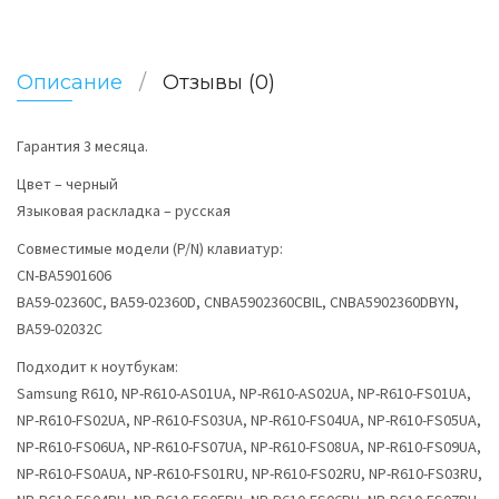
Описание
Отзывы (0)
Гарантия 3 месяца.
Цвет – черный
Языковая раскладка – русская
Совместимые модели (P/N) клавиатур:
CN-BA5901606
BA59-02360C, BA59-02360D, CNBA5902360CBIL, CNBA5902360DBYN,
ВА59-02032C
Подходит к ноутбукам:
Samsung R610, NP-R610-AS01UA, NP-R610-AS02UA, NP-R610-FS01UA,
NP-R610-FS02UA, NP-R610-FS03UA, NP-R610-FS04UA, NP-R610-FS05UA,
NP-R610-FS06UA, NP-R610-FS07UA, NP-R610-FS08UA, NP-R610-FS09UA,
NP-R610-FS0AUA, NP-R610-FS01RU, NP-R610-FS02RU, NP-R610-FS03RU,