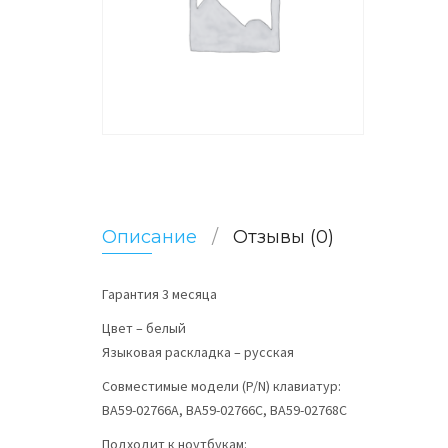
Описание
Отзывы (0)
Гарантия 3 месяца
Цвет – белый
Языковая раскладка – русская
Совместимые модели (P/N) клавиатур:
BA59-02766A, BA59-02766C, BA59-02768C
Подходит к ноутбукам: