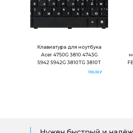
Клавиатура для ноутбука
Acer 4750G 3810 4743G
н
5942 5942G 3810TG 3810T
FB
700,00
₽
Нужен быстрый и надёж