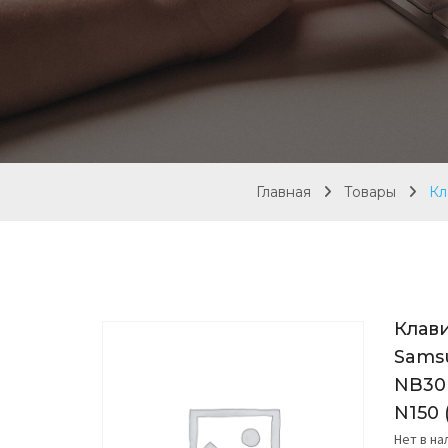
Главная
Товары
Кл
Клави
Sams
NB30
N150 
Нет в н