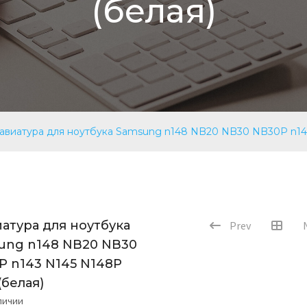
(белая)
авиатура для ноутбука Samsung n148 NB20 NB30 NB30P n143
атура для ноутбука
Prev
ung n148 NB20 NB30
P n143 N145 N148P
(белая)
аличии