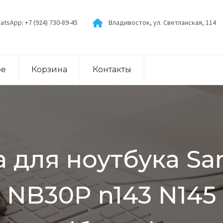
atsApp: +7 (924) 730-89-45
Владивосток, ул. Светланская, 114
ое
Корзина
Контакты
 для ноутбука S
NB30P n143 N145