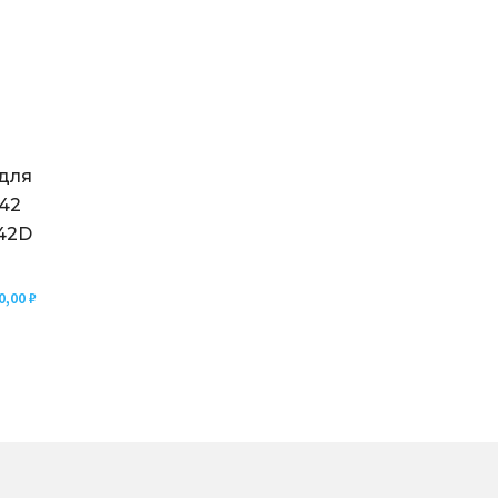
для
Х42
K42D
0,00
₽