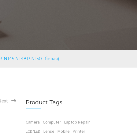
 N145 N148P N150 (белая)
Next
Product Tags
Camera
Computer
Laptop Repair
LCD/LED
Lense
Mobile
Printer