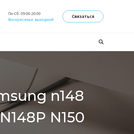
Пн-Сб: 09:00-20:00
Связаться
Воскресенье: выходной
amsung n148
 N148P N150