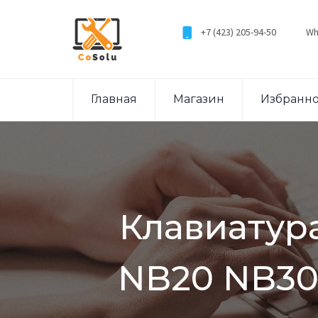
+7 (423) 205-94-50
Wh
Главная
Магазин
Избранн
Клавиатура
NB20 NB30 