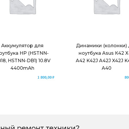
Аккумулятор для
Динамики (колонки) 
оутбука HP (HSTNN-
ноутбука Asus К42 
18, HSTNN-DB1) 10.8V
А42 K42J A42J X42J 
4400mAh
А40
1 800,00
₽
80
ный ремонт техники?