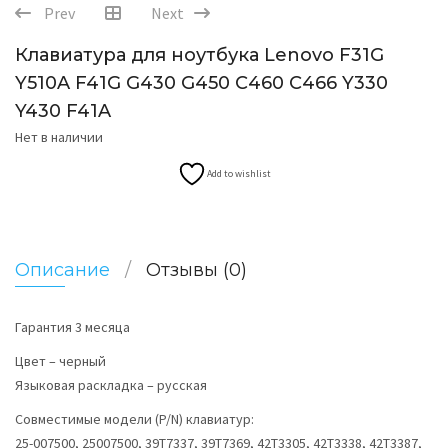
Prev
Next
Клавиатура для ноутбука Lenovo F31G
Y510A F41G G430 G450 C460 C466 Y330
Y430 F41A
Нет в наличии
Add to wishlist
Описание
Отзывы (0)
Гарантия 3 месяца
Цвет – черный
Языковая раскладка – русская
Совместимые модели (P/N) клавиатур:
25-007500, 25007500, 39T7337, 39T7369, 42T3305, 42T3338, 42T3387,