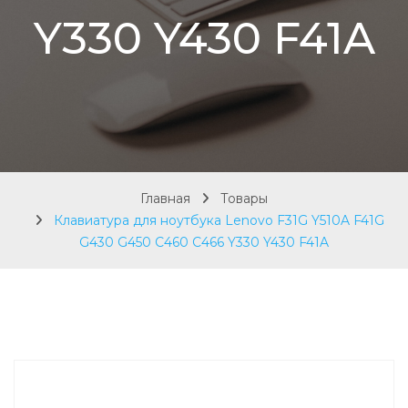
Y330 Y430 F41A
Главная
Товары
Клавиатура для ноутбука Lenovo F31G Y510A F41G
G430 G450 C460 C466 Y330 Y430 F41A