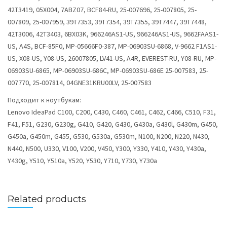
42T3419, 05X004, 7ABZ07, BCF84-RU, 25-007696, 25-007805, 25-
007809, 25-007959, 39T7353, 39T7354, 39T7355, 39T7447, 39T7448,
42T3006, 42T3403, 6BX03K, 966246AS1-US, 966246AS1-US, 9662FAAS1-
US, A4S, BCF-85F0, MP-05666F0-387, MP-06903SU-6868, V-9662 F1AS1-
US, X08-US, Y08-US, 26007805, LV41-US, A4R, EVEREST-RU, Y08-RU, MP-
06903SU-6865, MP-06903SU-686C, MP-06903SU-686E 25-007583, 25-
007770, 25-007814, 04GNE31KRU00LV, 25-007583
Подходит к ноутбукам:
Lenovo IdeaPad C100, C200, C430, C460, C461, C462, C466, C510, F31,
F41, F51, G230, G230g, G410, G420, G430, G430a, G430l, G430m, G450,
G450a, G450m, G455, G530, G530a, G530m, N100, N200, N220, N430,
N440, N500, U330, V100, V200, V450, Y300, Y330, Y410, Y430, Y430a,
Y430g, Y510, Y510a, Y520, Y530, Y710, Y730, Y730a
Related products