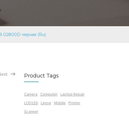
09 02800D черная (Ru)
Next
Product Tags
Camera
Computer
Laptop Repair
LCD/LED
Lense
Mobile
Printer
Scanner