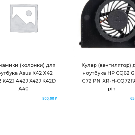
намики (колонки) для
Кулер (вентилятор) 
утбука Asus К42 Х42
ноутбука HP CQ62 G
 K42J A42J X42J K42D
G72 PN: XR-H-CQ72F
А40
pin
800,00
₽
65