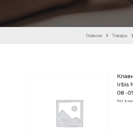
Главная
Товары
Клави
Irbis
08 -0
Нет в н