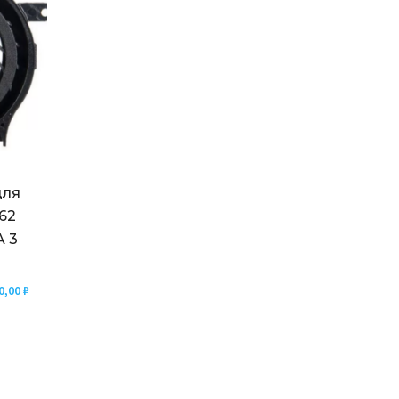
для
62
A 3
0,00
₽