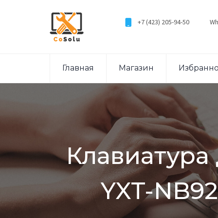
+7 (423) 205-94-50
Wh
Главная
Магазин
Избранн
Клавиатура 
YXT-NB92