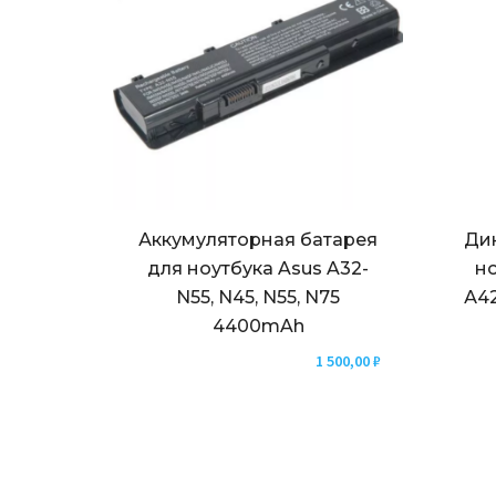
Аккумуляторная батарея
Ди
для ноутбука Asus A32-
но
N55, N45, N55, N75
А42
4400mAh
1 500,00
₽