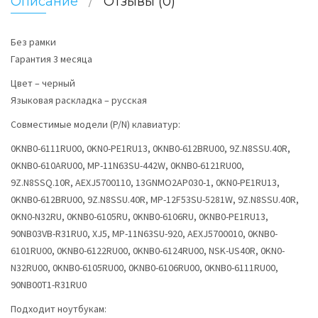
Описание
Отзывы (0)
Без рамки
Гарантия 3 месяца
Цвет – черный
Языковая раскладка – русская
Совместимые модели (P/N) клавиатур:
0KNB0-6111RU00, 0KN0-PE1RU13, 0KNB0-612BRU00, 9Z.N8SSU.40R,
0KNB0-610ARU00, MP-11N63SU-442W, 0KNB0-6121RU00,
9Z.N8SSQ.10R, AEXJ5700110, 13GNMO2AP030-1, 0KN0-PE1RU13,
0KNB0-612BRU00, 9Z.N8SSU.40R, MP-12F53SU-5281W, 9Z.N8SSU.40R,
0KN0-N32RU, 0KNB0-6105RU, 0KNB0-6106RU, 0KNB0-PE1RU13,
90NB03VB-R31RU0, XJ5, MP-11N63SU-920, AEXJ5700010, 0KNB0-
6101RU00, 0KNB0-6122RU00, 0KNB0-6124RU00, NSK-US40R, 0KN0-
N32RU00, 0KNB0-6105RU00, 0KNB0-6106RU00, 0KNB0-6111RU00,
90NB00T1-R31RU0
Подходит ноутбукам: