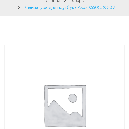
Главная
Товары
Клавиатура для ноутбука Asus X550C, X550V