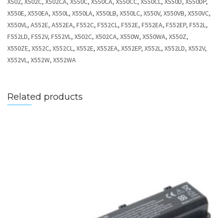
X502, X502C, X502CA, X550C, X550CA, X550CC, X550CL, X550D, X550DP,
X550E, X550EA, X550L, X550LA, X550LB, X550LC, X550V, X550VB, X550VC,
X550VL, A552E, A552EA, F552C, F552CL, F552E, F552EA, F552EP, F552L,
F552LD, F552V, F552VL, X502C, X502CA, X550W, X550WA, X550Z,
X550ZE, X552C, X552CL, X552E, X552EA, X552EP, X552L, X552LD, X552V,
X552VL, X552W, X552WA
Related products