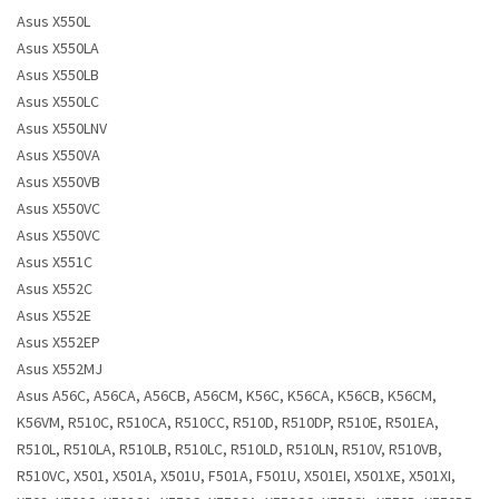
Asus X550L
Asus X550LA
Asus X550LB
Asus X550LC
Asus X550LNV
Asus X550VA
Asus X550VB
Asus X550VC
Asus X550VC
Asus X551C
Asus X552C
Asus X552E
Asus X552EP
Asus X552MJ
Asus A56C, A56CA, A56CB, A56CM, K56C, K56CA, K56CB, K56CM,
K56VM, R510C, R510CA, R510CC, R510D, R510DP, R510E, R501EA,
R510L, R510LA, R510LB, R510LC, R510LD, R510LN, R510V, R510VB,
R510VC, X501, X501A, X501U, F501A, F501U, X501EI, X501XE, X501XI,