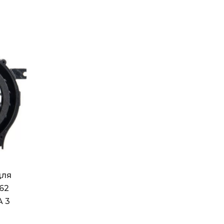
для
62
A 3