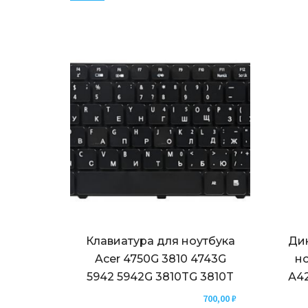
Клавиатура для ноутбука
Ди
Acer 4750G 3810 4743G
но
5942 5942G 3810TG 3810T
А42
700,00
₽