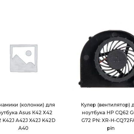
намики (колонки) для
Кулер (вентилятор) 
утбука Asus К42 Х42
ноутбука HP CQ62 G
 K42J A42J X42J K42D
G72 PN: XR-H-CQ72F
А40
pin