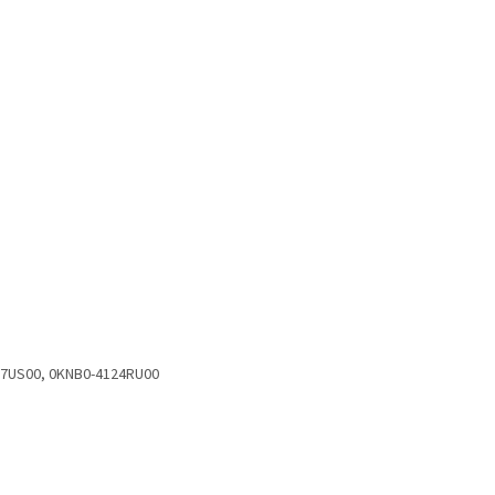
07US00, 0KNB0-4124RU00