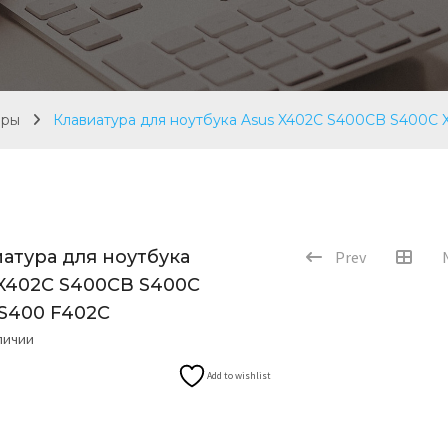
ары
Клавиатура для ноутбука Asus X402C S400CB S400C 
атура для ноутбука
Prev
 X402C S400CB S400C
 S400 F402C
аличии
Add to wishlist