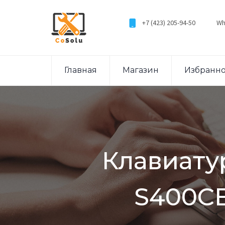
+7 (423) 205-94-50
Wh
Главная
Магазин
Избранн
Клавиату
S400CB