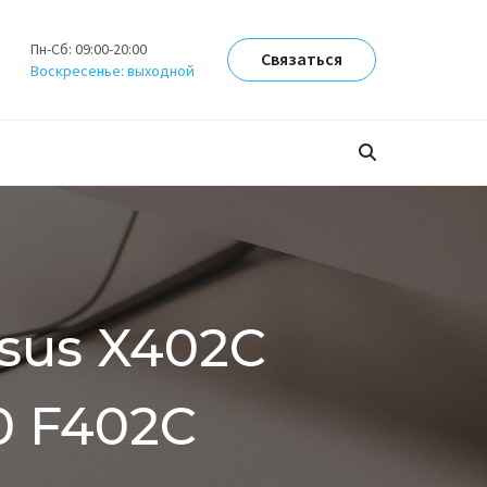
Пн-Сб: 09:00-20:00
Связаться
Воскресенье: выходной
sus X402C
0 F402C