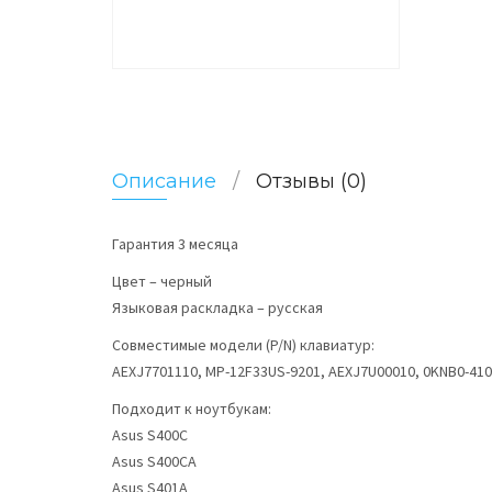
Описание
Отзывы (0)
Гарантия 3 месяца
Цвет – черный
Языковая раскладка – русская
Совместимые модели (P/N) клавиатур:
AEXJ7701110, MP-12F33US-9201, AEXJ7U00010, 0KNB0-41
Подходит к ноутбукам:
Asus S400C
Asus S400CA
Asus S401A