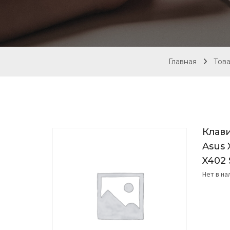
Главная
Тов
Клави
Asus
X402
Нет в н