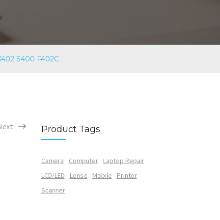
X402 S400 F402C
Next
Product Tags
Camera
Computer
Laptop Repair
LCD/LED
Lense
Mobile
Printer
Scanner