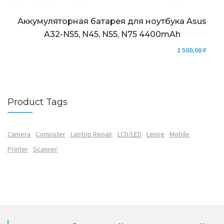
Аккумуляторная батарея для ноутбука Asus
A32-N55, N45, N55, N75 4400mAh
1 500,00
₽
Product Tags
Camera
Computer
Laptop Repair
LCD/LED
Lense
Mobile
Printer
Scanner