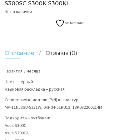
S300SC S300K S300Ki
Нет в наличии
Add to wishlist
Описание
Отзывы (0)
Гарантия 3 месяца
Цвет – черный
Языковая раскладка – русская
Совместимые модели (P/N) клавиатур:
MP-11N53SU-5281W, 0KN0-P51RU12, 13K032200214M
Подходит к ноутбукам:
Asus S300C
Asus S300CA