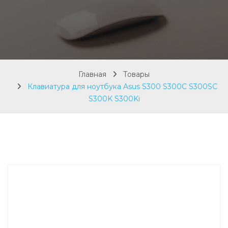
Главная
Товары
Клавиатура для ноутбука Asus S300 S300C S300SC
S300K S300Ki