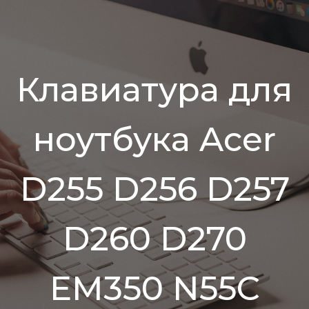
Клавиатура для
ноутбука Acer
D255 D256 D257
D260 D270
EM350 N55C