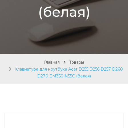
(белая)
Главная
Товары
Клавиатура для ноутбука Acer D255 D256 D257 D260
D270 EM350 N55C (белая)