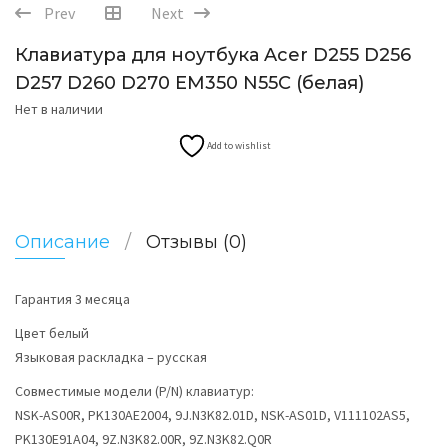
Prev
Next
Клавиатура для ноутбука Acer D255 D256
D257 D260 D270 EM350 N55C (белая)
Нет в наличии
Add to wishlist
Описание
Отзывы (0)
Гарантия 3 месяца
Цвет белый
Языковая раскладка – русская
Совместимые модели (P/N) клавиатур:
NSK-AS00R, PK130AE2004, 9J.N3K82.01D, NSK-AS01D, V111102AS5,
PK130E91A04, 9Z.N3K82.00R, 9Z.N3K82.Q0R