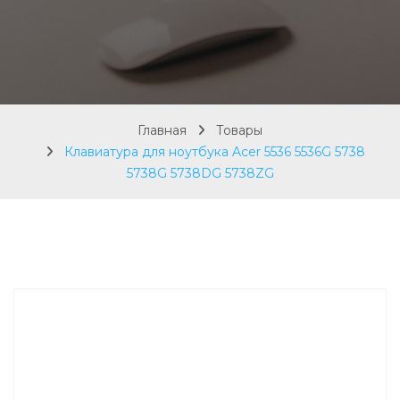
Главная
Товары
Клавиатура для ноутбука Acer 5536 5536G 5738
5738G 5738DG 5738ZG