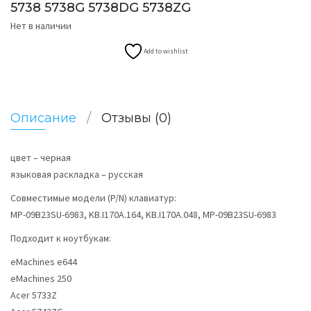
5738 5738G 5738DG 5738ZG
Нет в наличии
Add to wishlist
Описание
Отзывы (0)
цвет – черная
языковая раскладка – русская
Совместимые модели (P/N) клавиатур:
MP-09B23SU-6983, KB.I170A.164, KB.I170A.048, MP-09B23SU-6983
Подходит к ноутбукам:
eMachines e644
eMachines 250
Acer 5733Z