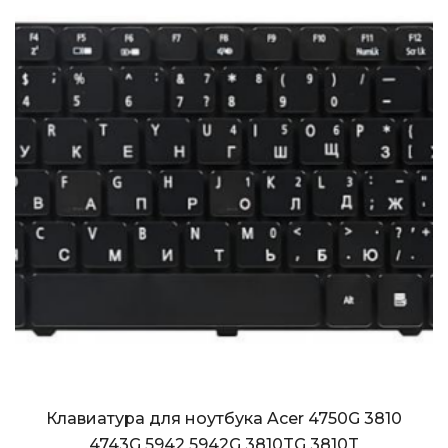
Клавиатура для ноутбука Acer 4750G 3810
4743G 5942 5942G 3810TG 3810T