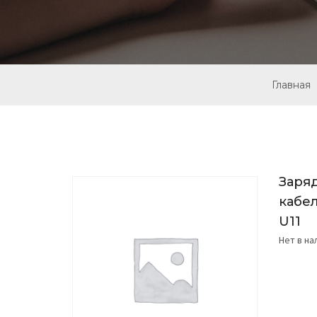
Главная
Заря
кабел
U11
Нет в н