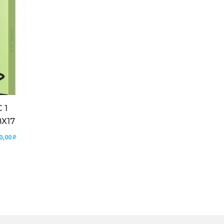
 1
X17
0,00
₽