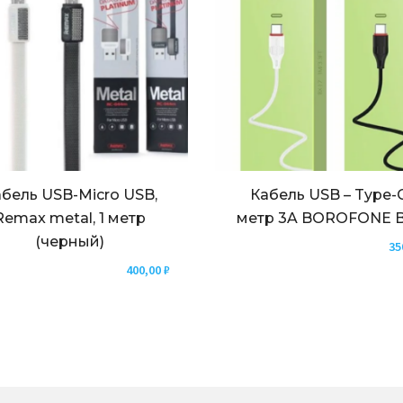
бель USB-Micro USB,
Кабель USB – Type-C
Remax metal, 1 метр
метр 3A BOROFONE B
(черный)
35
400,00
₽