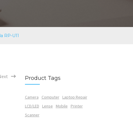
da RP-U11
Next
Product Tags
Camera
Computer
Laptop Repair
LCD/LED
Lense
Mobile
Printer
Scanner