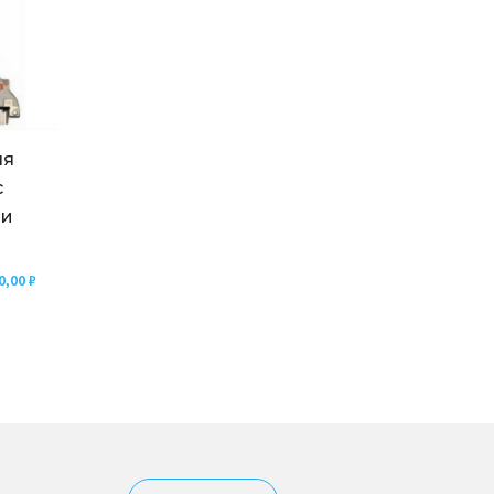
ля
с
 и
0,00
₽