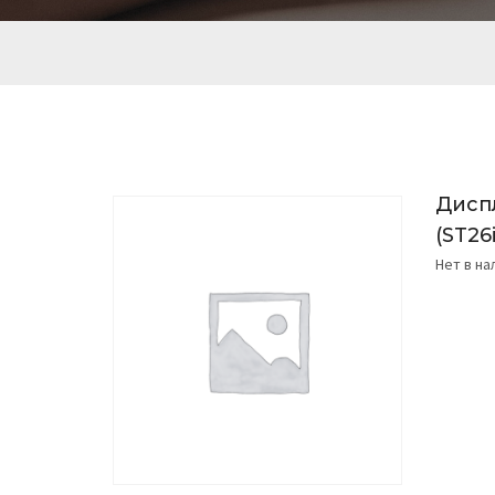
Диспл
(ST26i
Нет в н