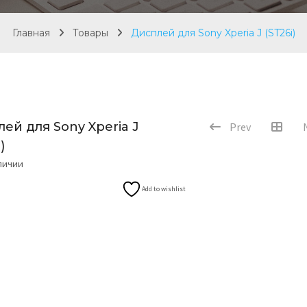
Главная
Товары
Дисплей для Sony Xperia J (ST26i)
ей для Sony Xperia J
Prev
)
аличии
Add to wishlist