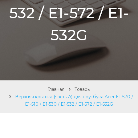
532 / E1-572 / E1-
532G
Главная
Товары
Верхняя крышка (часть А) для ноутбука Acer E1-570 /
E1-510 / E1-530 / E1-532 / E1-572 / E1-532G