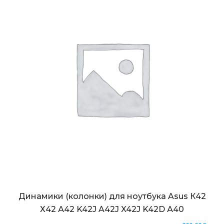
Динамики (колонки) для ноутбука Asus К42
Х42 А42 K42J A42J X42J K42D А40