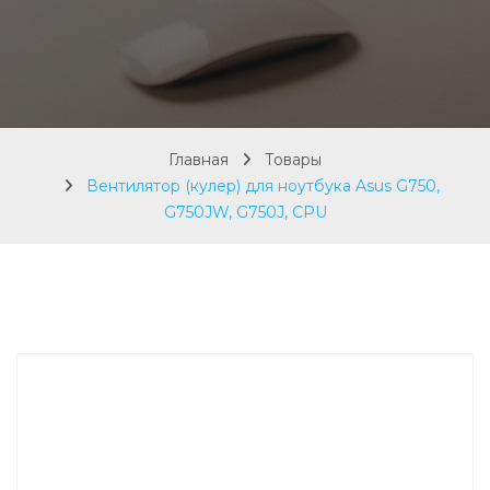
Главная
Товары
Вентилятор (кулер) для ноутбука Asus G750,
G750JW, G750J, CPU