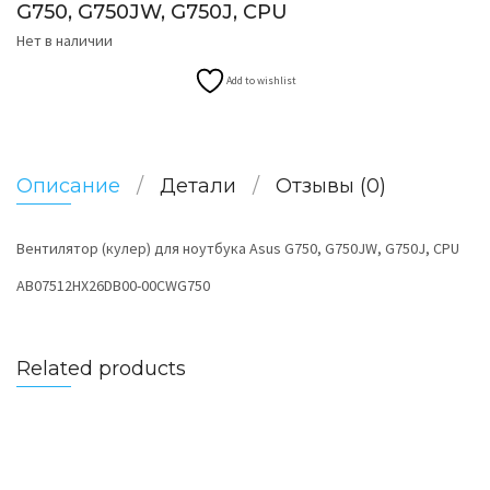
G750, G750JW, G750J, CPU
Нет в наличии
Add to wishlist
Описание
Детали
Отзывы (0)
Вентилятор (кулер) для ноутбука Asus G750, G750JW, G750J, CPU
AB07512HX26DB00-00CWG750
Related products