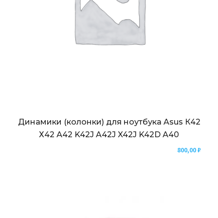
Динамики (колонки) для ноутбука Asus К42
Х42 А42 K42J A42J X42J K42D А40
800,00
₽