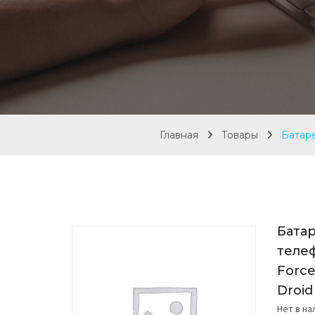
Главная
Товары
Батаре
Батар
телеф
Force
Droid
Нет в н