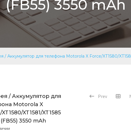
(FB55) 3550 mAh
я / Аккумулятор для телефона Motorola X Force/XT1580/XT1581
ея / Аккумулятор для
Prev
она Motorola X
/XT1580/XT1581/XT1585
 (FB55) 3550 mAh
аличии