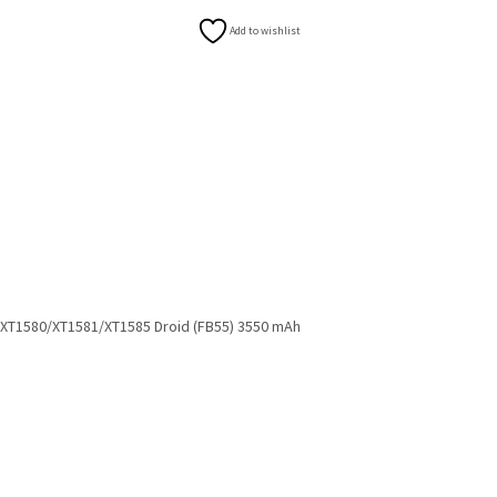
Add to wishlist
XT1580/XT1581/XT1585 Droid (FB55) 3550 mAh