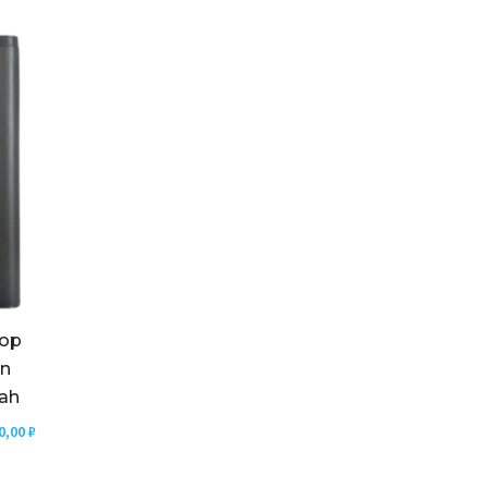
тор
on
ah
0,00
₽