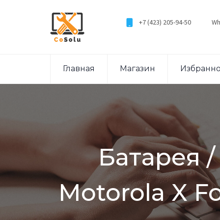
+7 (423) 205-94-50
Wh
Главная
Магазин
Избранн
Батарея 
Motorola X F