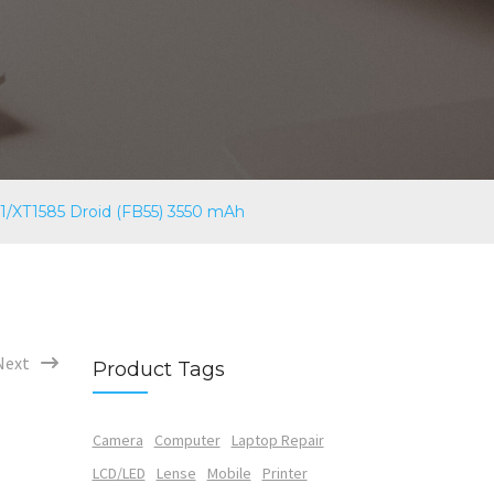
/XT1585 Droid (FB55) 3550 mAh
Next
Product Tags
Camera
Computer
Laptop Repair
LCD/LED
Lense
Mobile
Printer