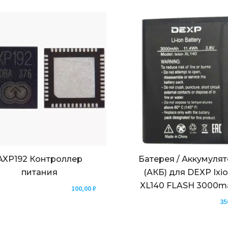
AXP192 Контроллер
Батерея / Аккумуля
питания
(АКБ) для DEXP Ixi
XL140 FLASH 3000m
100,00
₽
35