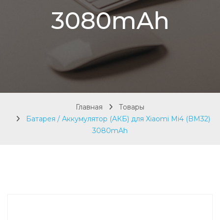
3080mAh
Главная
Товары
Батарея / Аккумулятор (АКБ) для Xiaomi Mi4 (BM32)
3080mAh