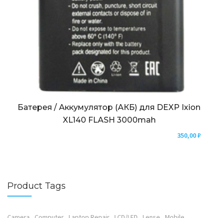
Батерея / Аккумулятор (АКБ) для DEXP Ixion
XL140 FLASH 3000mah
350,00
₽
Product Tags
Camera
Computer
Laptop Repair
LCD/LED
Lense
Mobile