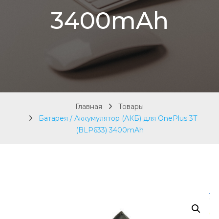
3400mAh
Главная
Товары
Батарея / Аккумулятор (АКБ) для OnePlus 3T
(BLP633) 3400mAh