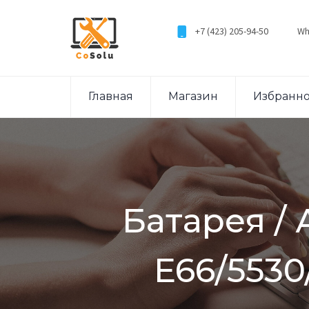
+7 (423) 205-94-50
Wh
Главная
Магазин
Избранн
Батарея / 
E66/5530