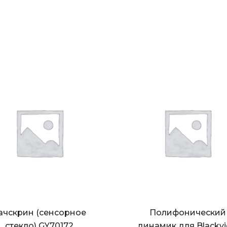
ачскрин (сенсорное
Полифонический
стекло) GY70172
динамик для Blackv