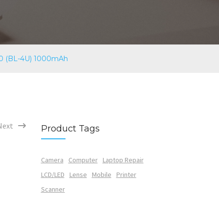
30 (BL-4U) 1000mAh
Next
Product Tags
Camera
Computer
Laptop Repair
LCD/LED
Lense
Mobile
Printer
Scanner