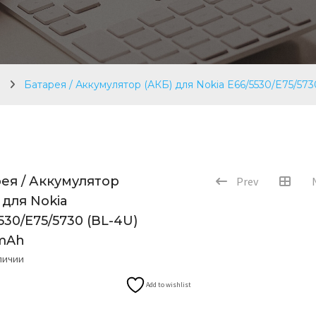
ы
Батарея / Аккумулятор (АКБ) для Nokia E66/5530/E75/57
ея / Аккумулятор
Prev
 для Nokia
530/E75/5730 (BL-4U)
mAh
аличии
Add to wishlist