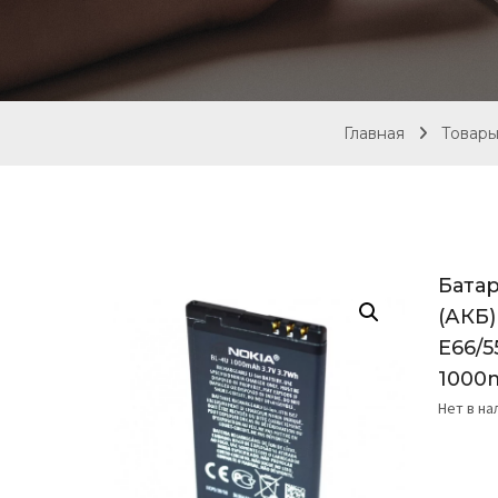
Главная
Товар
Батар
(АКБ)
E66/5
1000
Нет в н