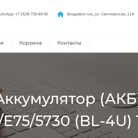
atsApp: +7 (924) 730-89-45
Владивосток, ул. Светланская, 114
ое
Корзина
Контакты
Аккумулятор (АКБ
/E75/5730 (BL-4U