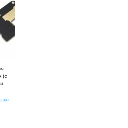
ля
 (с
 и
0,00
₽