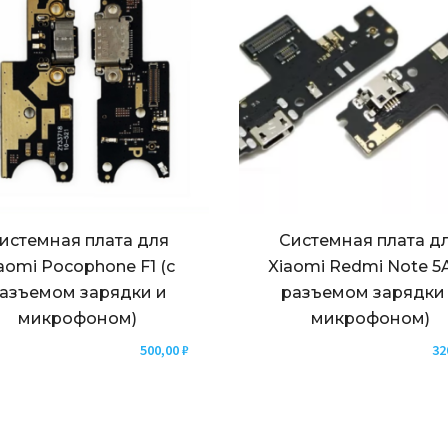
истемная плата для
Системная плата д
aomi Pocophone F1 (с
Xiaomi Redmi Note 5A
азъемом зарядки и
разъемом зарядки
микрофоном)
микрофоном)
500,00
₽
32