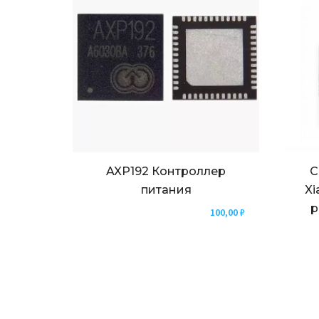
AXP192 Контроллер
С
питания
Xi
р
100,00
₽