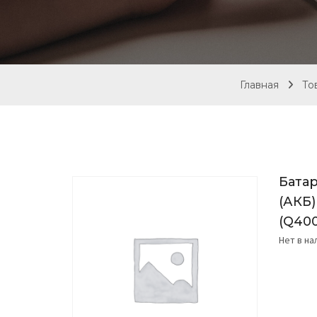
Главная
То
Батар
(АКБ)
(Q40
Нет в н