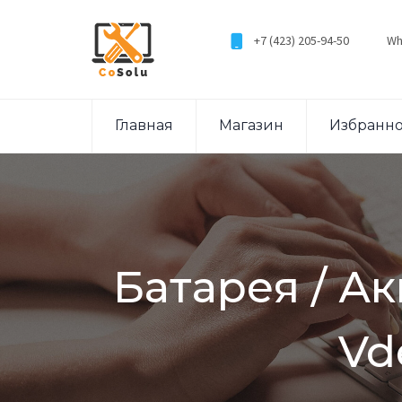
+7 (423) 205-94-50
Wh
Главная
Магазин
Избранн
Батарея / А
Vd