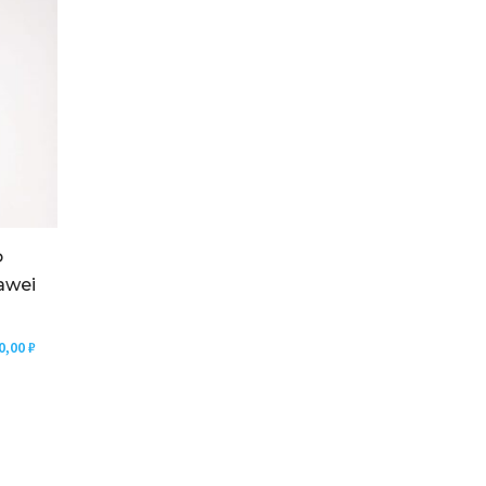
ф
awei
0,00
₽