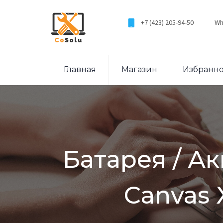
+7 (423) 205-94-50
Wh
Главная
Магазин
Избранн
Батарея / А
Canvas 