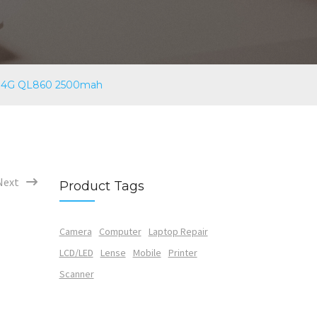
ss 4G QL860 2500mah
Next
Product Tags
Camera
Computer
Laptop Repair
LCD/LED
Lense
Mobile
Printer
Scanner