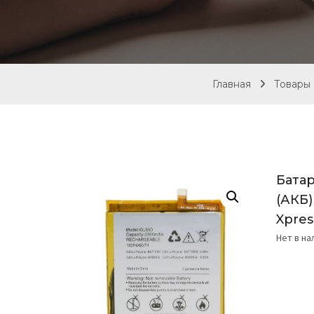
Главная
Товары
Батар
(АКБ)
Xpre
Нет в н