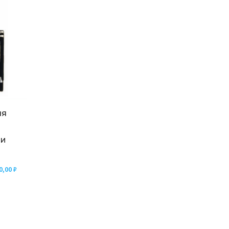
ля
 и
0,00
₽