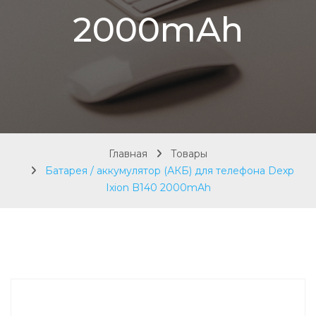
2000mAh
Главная
Товары
Батарея / аккумулятор (АКБ) для телефона Dexp
Ixion B140 2000mAh